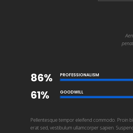
Aen
penat
86%
PROFESSIONALISM
61%
GOODWILL
Pellentesque tempor eleifend commodo. Proin bibendu
erat sed, vestibulum ullamcorper sapien. Suspendi