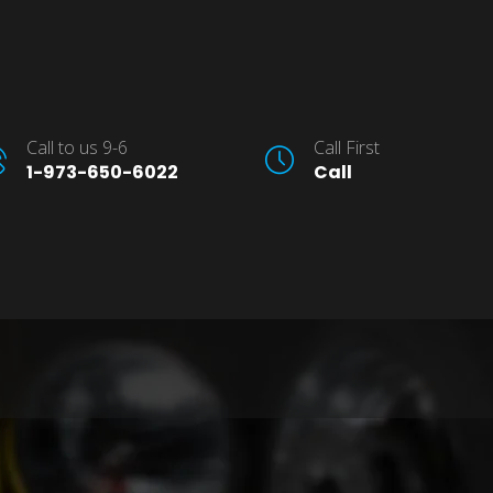
Call to us 9-6
Call First
1-973-650-6022
Call