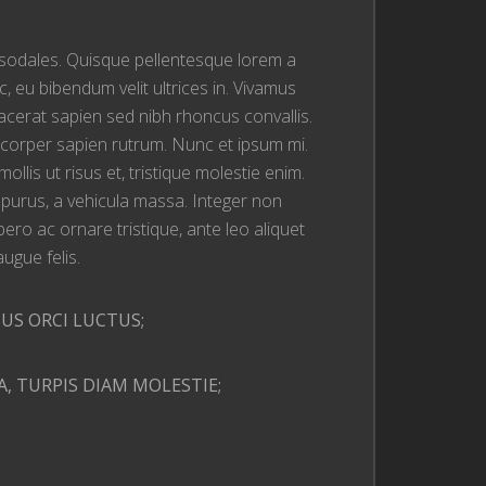
is sodales. Quisque pellentesque lorem a
, eu bibendum velit ultrices in. Vivamus
lacerat sapien sed nibh rhoncus convallis.
lamcorper sapien rutrum. Nunc et ipsum mi.
llis ut risus et, tristique molestie enim.
purus, a vehicula massa. Integer non
ro ac ornare tristique, ante leo aliquet
ugue felis.
US ORCI LUCTUS;
A, TURPIS DIAM MOLESTIE;