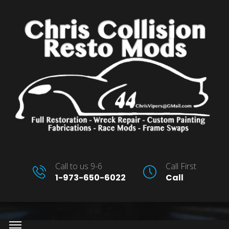
Call to us 9-6
Call First
1-973-650-6022
Call