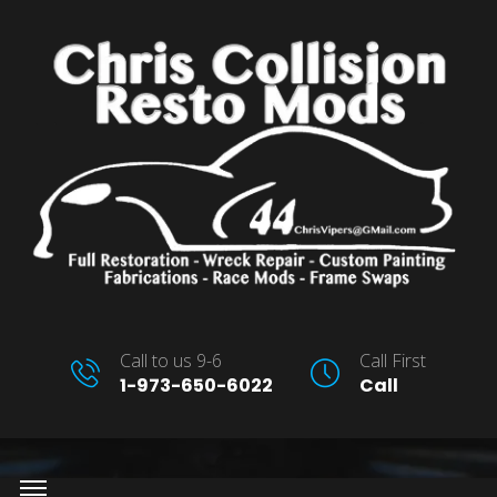
Call to us 9-6
Call First
1-973-650-6022
Call